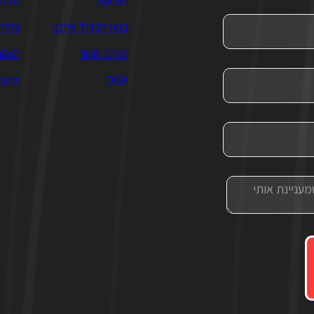
בואו לגדול איתנו
גלרי
יצירת קשר
הצהר
hops
DNA