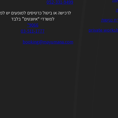
052-331-9499
ה
לרכישה או ביטול כרטיסים למופעים יש לפנ
למשרדי “איוונטים” בלבד
ת נגישות
9066*
private works
03-511-1777
booking@mayumana.com
Follow us on Instagram
Follow us on Facebook
Follow us on YouTube