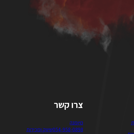
צרו קשר
ת
מיומנה
054-958-0898
שיווק ומכירות
ות